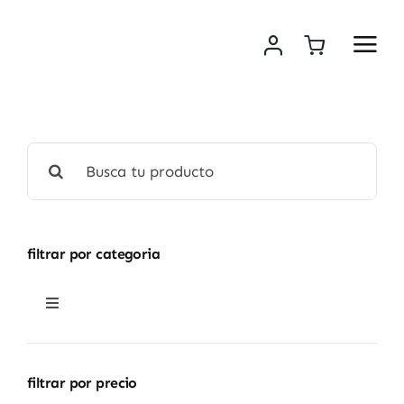
Saltar
al
contenido
Buscar:
filtrar por categoria
Toggle
Navigation
lamparas
filtrar por precio