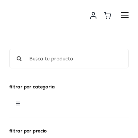
Saltar
al
contenido
Buscar:
filtrar por categoria
Toggle
Navigation
lamparas
filtrar por precio